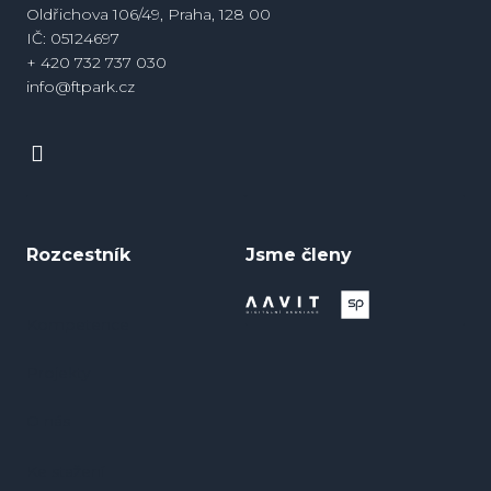
Oldřichova 106/49, Praha, 128 00
IČ: 05124697
+ 420 732 737 030
info@ftpark.cz
Rozcestník
Jsme členy
Kompetence
Projekty
O nás
Ke stažení