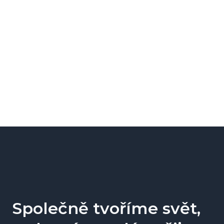
PŘEHLED VŠECH PROJEKTŮ
NAŠE KOMPETENCE
Společně tvoříme svět,