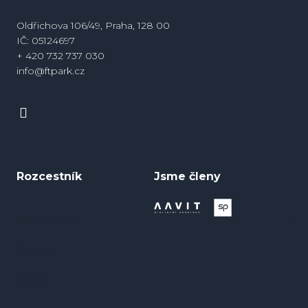
Oldřichova 106/49, Praha, 128 00
IČ: 05124697
+ 420 732 737 030
info@ftpark.cz
Rozcestník
Jsme členy
Kompetence
Projekty
O nás